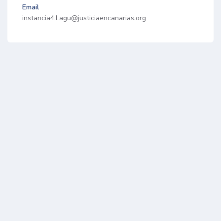
Email
instancia4.Lagu@justiciaencanarias.org