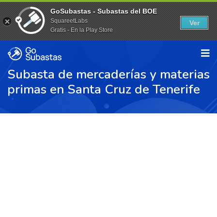
GoSubastas - Subastas del BOE
SquareetLabs
Ver
Gratis - En la Play Store
Subasta de mercaderías y materias
primas en Santa Cruz de Tenerife