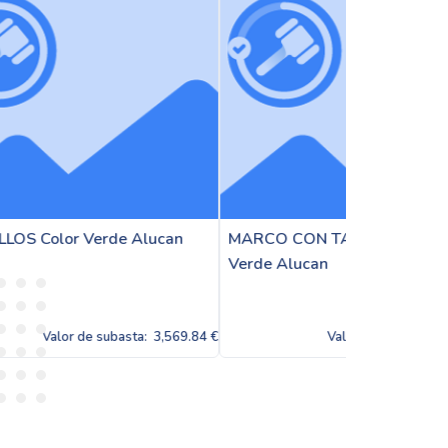
ucan
MARCO CON TAPAJUNTAS Color
JUNQUILLO
Verde Alucan
Verde 6005
3,569.84 €
Valor de subasta:
3,569.84 €