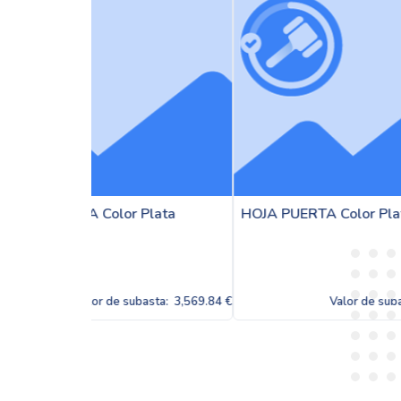
Plata
HOJA PUERTA Color Plata
JUNQU
Plata
ubasta:
3,569.84 €
Valor de subasta:
3,569.84 €