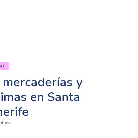
tas
 mercaderías y
rimas en Santa
erife
itanio