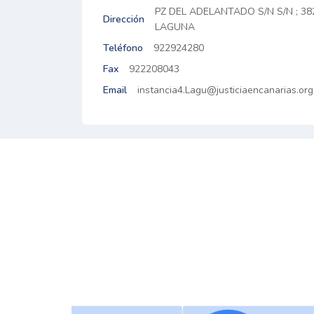
PZ DEL ADELANTADO S/N S/N ; 3
Dirección
LAGUNA
Teléfono
922924280
Fax
922208043
Email
instancia4.Lagu@justiciaencanarias.org