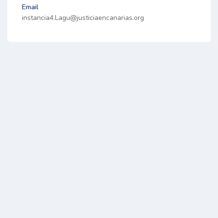
Email
instancia4.Lagu@justiciaencanarias.org