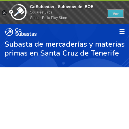
GoSubastas - Subastas del BOE
SquareetLabs
Ver
Gratis - En la Play Store
Subasta de mercaderías y materias
primas en Santa Cruz de Tenerife