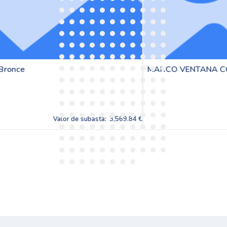
MARCO VENTANA CON TAPAJUNTAS Color Bronce
.84 €
Valor de subasta:
3,569