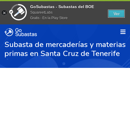
GoSubastas - Subastas del BOE
SquareetLabs
Ver
Gratis - En la Play Store
Subasta de mercaderías y materias
primas en Santa Cruz de Tenerife