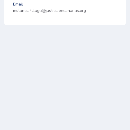
Email
instancia4.Lagu@justiciaencanarias.org