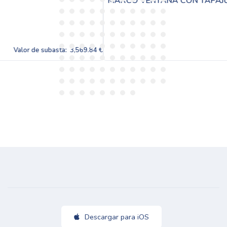
MARCO VENTANA CON TAPAJUNTAS Color Bronce
569.84 €
Valor de subasta:
3,
Descargar para iOS