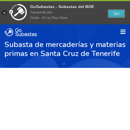
GoSubastas - Subastas del BOE
SquareetLabs
Ver
Gratis - En la Play Store
Subasta de mercaderías y materias
primas en Santa Cruz de Tenerife