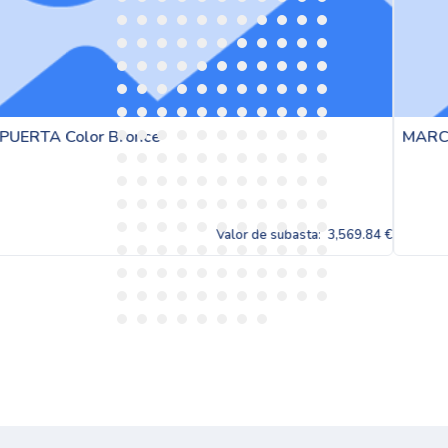
MARCO VENTANA CON TAPAJUNTAS Co
 de subasta:
3,569.84 €
Valor