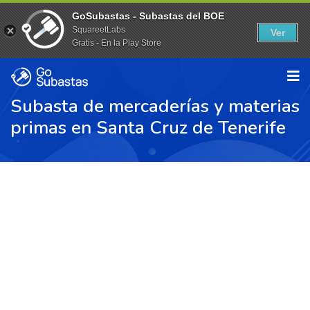
GoSubastas - Subastas del BOE
SquareetLabs
Ver
Gratis - En la Play Store
Subasta de mercaderías y materias
primas en Santa Cruz de Tenerife