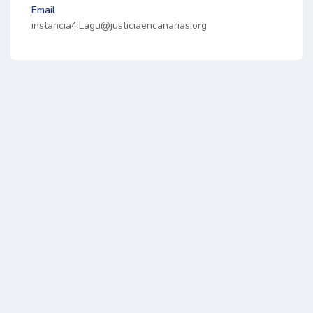
Email
instancia4.Lagu@justiciaencanarias.org