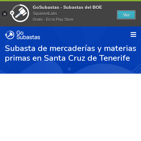
GoSubastas - Subastas del BOE
SquareetLabs
Ver
Gratis - En la Play Store
Subasta de mercaderías y materias
primas en Santa Cruz de Tenerife