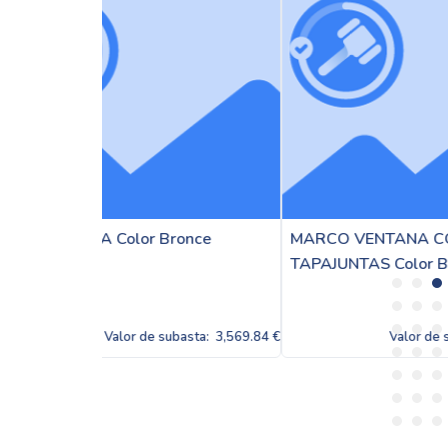
Bronce
MARCO VENTANA CON
MARC
TAPAJUNTAS Color Bronce
Blan
subasta:
3,569.84 €
Valor de subasta:
3,569.84 €