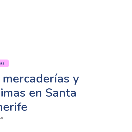
tas
 mercaderías y
rimas en Santa
erife
ce