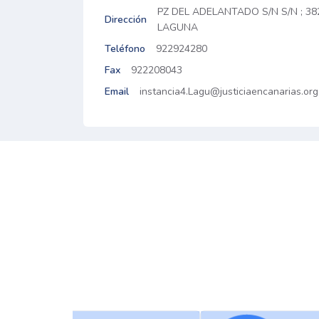
PZ DEL ADELANTADO S/N S/N ; 3
Dirección
LAGUNA
Teléfono
922924280
Fax
922208043
Email
instancia4.Lagu@justiciaencanarias.org