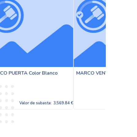
nco
MARCO VENTANA Color Titanio
JUNQUILLOS
a:
3,569.84 €
Valor de subasta:
3,569.84 €