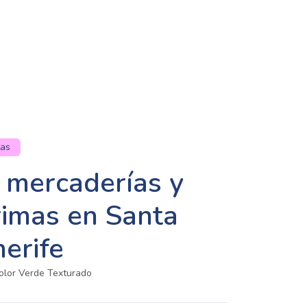
tas
 mercaderías y
rimas en Santa
erife
or Verde Texturado