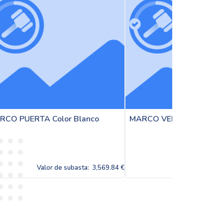
co
MARCO VENTANA Color Titanio
JUNQUILLOS
:
3,569.84 €
Valor de subasta:
3,569.84 €