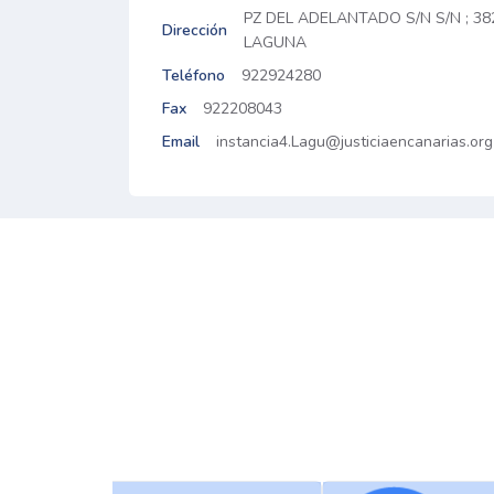
PZ DEL ADELANTADO S/N S/N ; 3
Dirección
LAGUNA
Teléfono
922924280
Fax
922208043
Email
instancia4.Lagu@justiciaencanarias.org