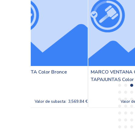
ronce
MARCO VENTANA CON
MARC
TAPAJUNTAS Color Bronce
Blanc
ubasta:
3,569.84 €
Valor de subasta:
3,569.84 €