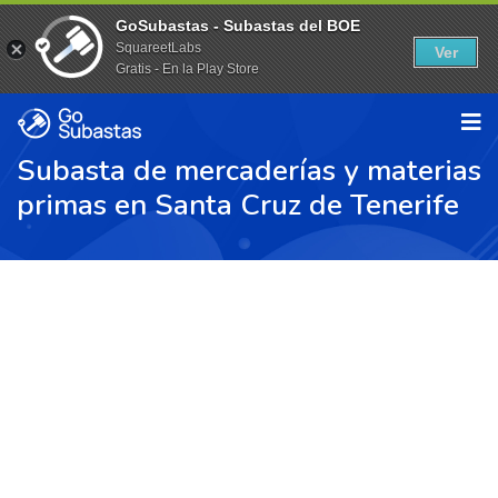
GoSubastas - Subastas del BOE
SquareetLabs
Ver
Gratis - En la Play Store
Subasta de mercaderías y materias
primas en Santa Cruz de Tenerife