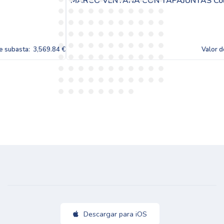
MARCO VENTANA CON TAPAJUNTAS Color Bronce
84 €
Valor de subasta:
3,569.
Descargar para iOS