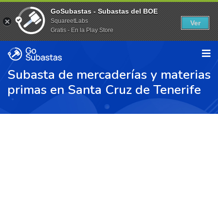
GoSubastas - Subastas del BOE
SquareetLabs
Ver
Gratis - En la Play Store
Subasta de mercaderías y materias
primas en Santa Cruz de Tenerife