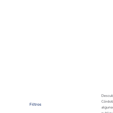
Descub
Córdob
Filtros
alguna 