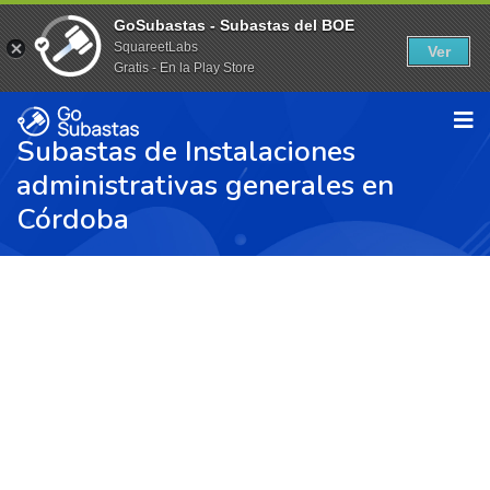
GoSubastas - Subastas del BOE
SquareetLabs
Ver
Gratis - En la Play Store
Subastas de Instalaciones
administrativas generales en
Córdoba