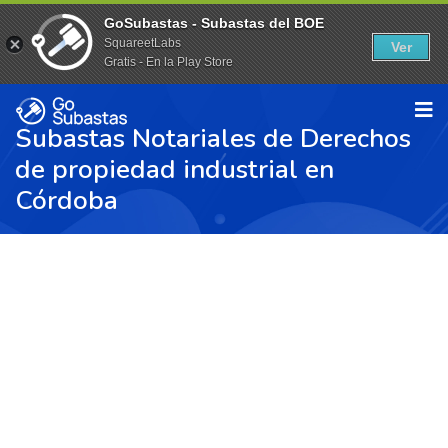
GoSubastas - Subastas del BOE
SquareetLabs
Ver
Gratis - En la Play Store
Subastas Notariales de Derechos
de propiedad industrial en
Córdoba