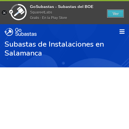
GoSubastas - Subastas del BOE
SquareetLabs
Ver
Gratis - En la Play Store
Subastas de Instalaciones en
Salamanca