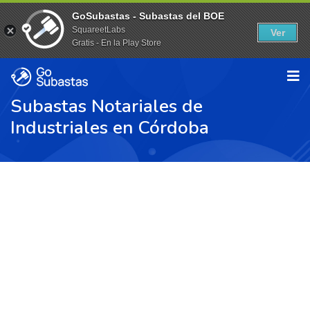
GoSubastas - Subastas del BOE
SquareetLabs
Ver
Gratis - En la Play Store
Subastas Notariales de
Industriales en Córdoba