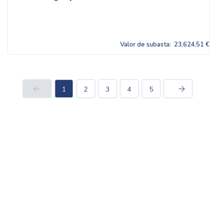
Valor de subasta:
23,624.51 €
1
2
3
4
5