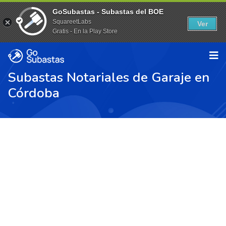
GoSubastas - Subastas del BOE
SquareetLabs
Ver
Gratis - En la Play Store
Subastas Notariales de Garaje en
Córdoba