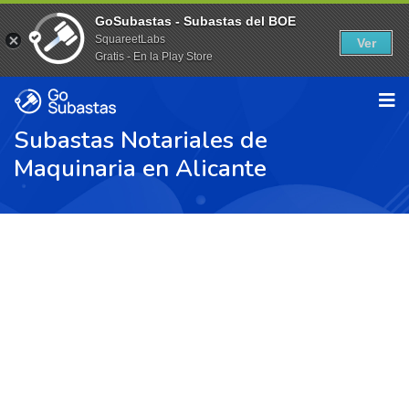
GoSubastas - Subastas del BOE
SquareetLabs
Ver
Gratis - En la Play Store
Subastas Notariales de
Maquinaria en Alicante