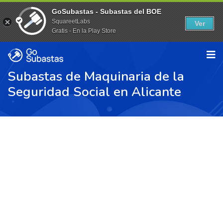
GoSubastas - Subastas del BOE
SquareetLabs
Ver
Gratis - En la Play Store
Subastas de Maquinaria de la
Seguridad Social en Alicante