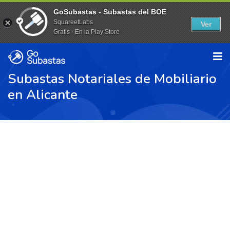
GoSubastas - Subastas del BOE
SquareetLabs
Ver
Gratis - En la Play Store
Subastas Notariales de Mobiliario
en Alicante