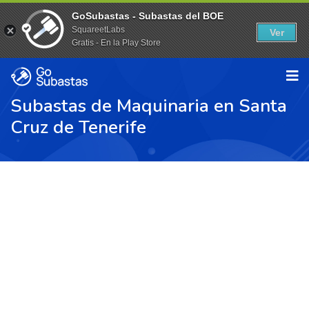
GoSubastas - Subastas del BOE
SquareetLabs
Ver
Gratis - En la Play Store
Subastas de Maquinaria en Santa
Cruz de Tenerife