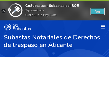
GoSubastas - Subastas del BOE
SquareetLabs
Ver
Gratis - En la Play Store
Subastas Notariales de Derechos
de traspaso en Alicante