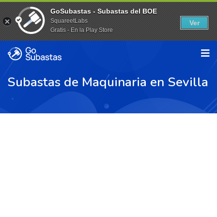
GoSubastas - Subastas del BOE
SquareetLabs
Ver
Gratis - En la Play Store
Subastas de Maquinaria en Sevilla