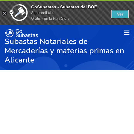
GoSubastas - Subastas del BOE
SquareetLabs
Ver
Gratis - En la Play Store
Subastas Notariales de
Mercaderías y materias primas en
Alicante