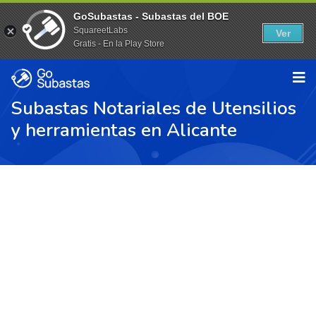
GoSubastas - Subastas del BOE
SquareetLabs
Ver
Gratis - En la Play Store
Subastas Notariales de Utensilios
y herramientas en Alicante