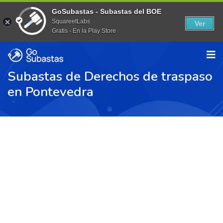
GoSubastas - Subastas del BOE
SquareetLabs
Ver
Gratis - En la Play Store
Subastas de Derechos de traspaso
en Pontevedra