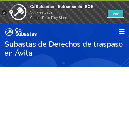
GoSubastas - Subastas del BOE
SquareetLabs
Ver
Gratis - En la Play Store
Subastas de Derechos de traspaso
en Ávila