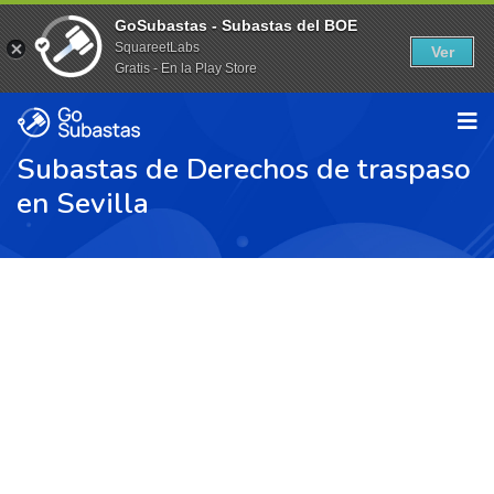
GoSubastas - Subastas del BOE
SquareetLabs
Ver
Gratis - En la Play Store
Subastas de Derechos de traspaso
en Sevilla