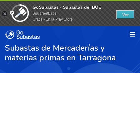
GoSubastas - Subastas del BOE
SquareetLabs
Ver
Gratis - En la Play Store
Subastas de Mercaderías y
materias primas en Tarragona