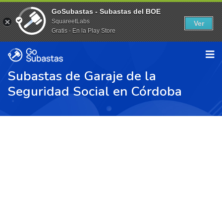
GoSubastas - Subastas del BOE
SquareetLabs
Ver
Gratis - En la Play Store
Subastas de Garaje de la
Seguridad Social en Córdoba