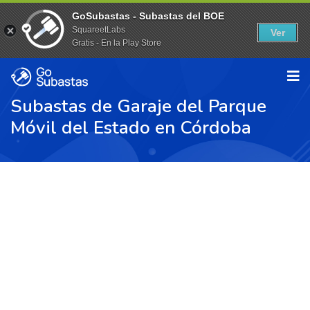
GoSubastas - Subastas del BOE
SquareetLabs
Ver
Gratis - En la Play Store
Subastas de Garaje del Parque
Móvil del Estado en Córdoba