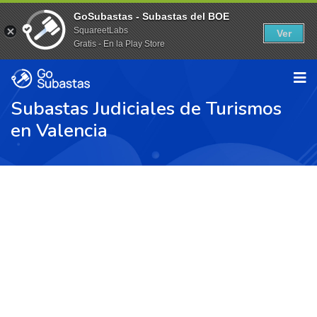
GoSubastas - Subastas del BOE
SquareetLabs
Ver
Gratis - En la Play Store
Subastas Judiciales de Turismos
en Valencia