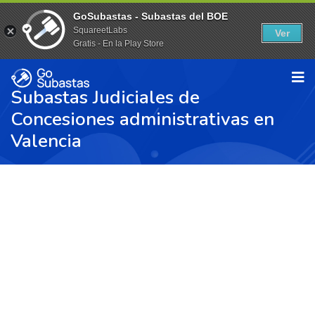
GoSubastas - Subastas del BOE
SquareetLabs
Ver
Gratis - En la Play Store
Subastas Judiciales de
Concesiones administrativas en
Valencia