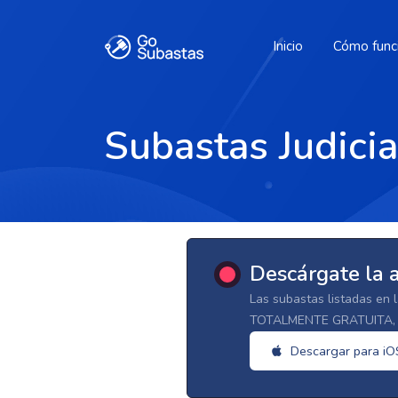
Inicio
Cómo func
Subastas Judicia
Descárgate la 
Las subastas listadas en 
TOTALMENTE GRATUITA, d
Descargar para iO