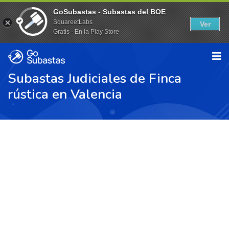
GoSubastas - Subastas del BOE
SquareetLabs
Ver
Gratis - En la Play Store
Subastas Judiciales de Finca
rústica en Valencia