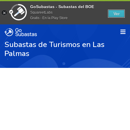
GoSubastas - Subastas del BOE
SquareetLabs
Ver
Gratis - En la Play Store
Subastas de Turismos en Las
Palmas