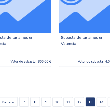
sta de turismos en
Subasta de turismos en
ncia
Valencia
Valor de subasta:
800.00 €
Valor de subasta:
4,0
Primera
7
8
9
10
11
12
13
14