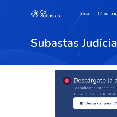
Inicio
Cómo func
Subastas Judici
Descárgate la 
Las subastas listadas en 
TOTALMENTE GRATUITA, d
Descargar para iO