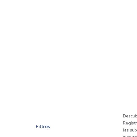
Descub
Regíst
Filtros
las sub