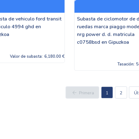
ta de vehiculo ford transit
Subasta de ciclomotor de 
iculo 4994 ghd en
ruedas marca piaggo mode
zkoa
nrg power d. d. matricula
c0758bsd en Gipuzkoa
Valor de subasta:
6,180.00 €
Tasación:
5
Primera
1
2
Úl