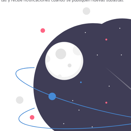
rtas y recibe notificaciones cuando se publiquen nuevas subastas.