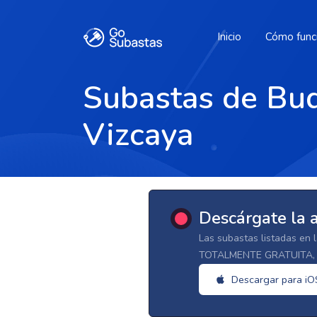
Inicio
Cómo func
Subastas de Buq
Vizcaya
Descárgate la 
Las subastas listadas en 
TOTALMENTE GRATUITA, d
Descargar para iO