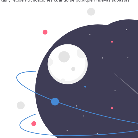
rtas y recibe notificaciones cuando se publiquen nuevas subastas.