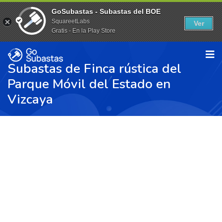
GoSubastas - Subastas del BOE
SquareetLabs
Ver
Gratis - En la Play Store
Subastas de Finca rústica del
Parque Móvil del Estado en
Vizcaya