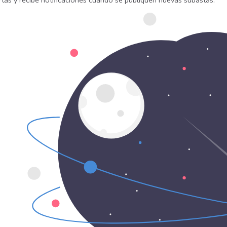
rtas y recibe notificaciones cuando se publiquen nuevas subastas.