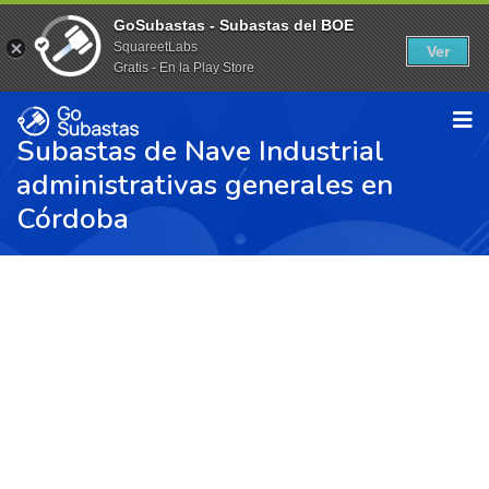
GoSubastas - Subastas del BOE
SquareetLabs
Ver
Gratis - En la Play Store
Subastas de Nave Industrial
administrativas generales en
Córdoba