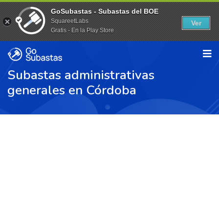
GoSubastas - Subastas del BOE
SquareetLabs
Ver
Gratis - En la Play Store
Subastas administrativas
generales en Córdoba