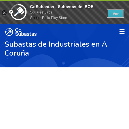
GoSubastas - Subastas del BOE
SquareetLabs
Ver
Gratis - En la Play Store
Subastas de Industriales en A
Coruña