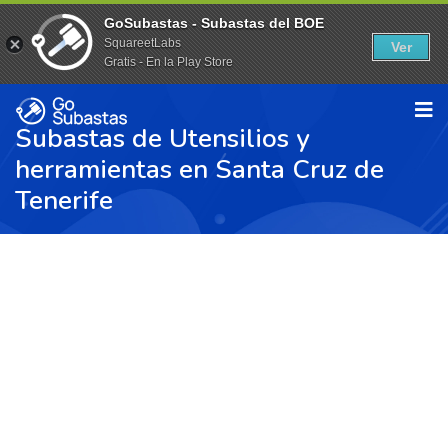
GoSubastas - Subastas del BOE
SquareetLabs
Ver
Gratis - En la Play Store
Subastas de Utensilios y
herramientas en Santa Cruz de
Tenerife