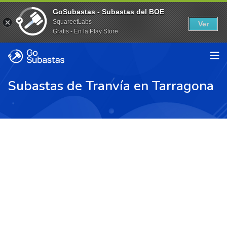
GoSubastas - Subastas del BOE
SquareetLabs
Ver
Gratis - En la Play Store
Subastas de Tranvía en Tarragona