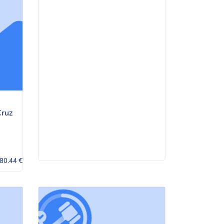
Cruz
80.44 €