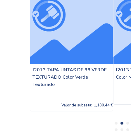
AJUNTAS DE 98 VERDE
J2013 TAPUNTAS DE 98 MADER
 Color Verde
Color Madera
Valor de subasta:
1,180
Valor de subasta:
1,180.44 €