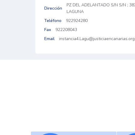
PZ DEL ADELANTADO S/N S/N ; 3
Dirección
LAGUNA
Teléfono
922924280
Fax
922208043
Email
instancia4.Lagu@justiciaencanarias.org