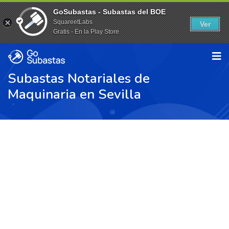
GoSubastas - Subastas del BOE
SquareetLabs
Ver
Gratis - En la Play Store
Subastas Notariales de
Maquinaria en Sevilla